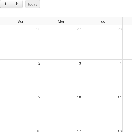
today
Sun
Mon
Tue
26
27
28
2
3
4
9
10
11
16
17
18